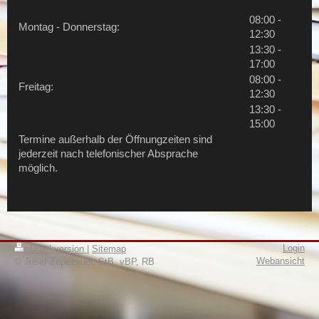
08:00 -
Montag - Donnerstag:
12:30
13:30 -
17:00
08:00 -
Freitag:
12:30
13:30 -
15:00
Termine außerhalb der Öffnungzeiten sind
jederzeit nach telefonischer Absprache
möglich.
Login
Druckversion
|
Sitemap
Webansicht
© Josef Zepezauer, StB, vBP, RB