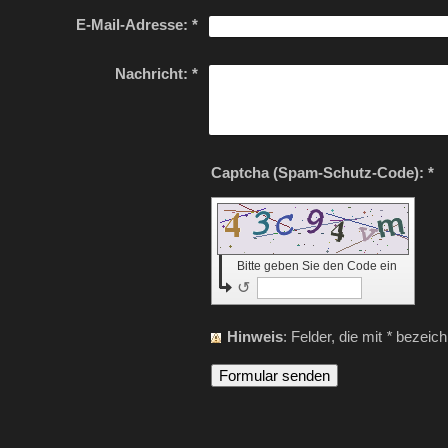
E-Mail-Adresse:
*
Nachricht:
*
Captcha (Spam-Schutz-Code): *
Bitte geben Sie den Code ein
↺
Hinweis
: Felder, die mit
*
bezeichn